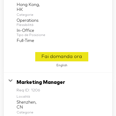
Hong Kong,
Categorie
Operations
Flessibilità
In-Office
Tipo de Posizione
Full-Time
Fai domanda ora
English
Marketing Manager
Req ID:
1206
Località
Shenzhen,
Categorie