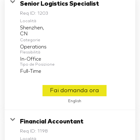
Senior Logistics Specialist
Req ID:
1203
Località
Shenzhen,
Categorie
Operations
Flessibilità
In-Office
Tipo de Posizione
Full-Time
Fai domanda ora
English
Financial Accountant
Req ID:
1198
Località