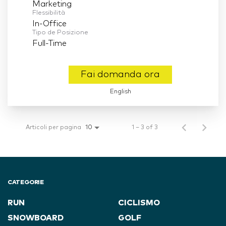
Marketing
Flessibilità
In-Office
Tipo de Posizione
Full-Time
Fai domanda ora
English
Articoli per pagina
1 – 3 of 3
10
CATEGORIE
RUN
CICLISMO
SNOWBOARD
GOLF