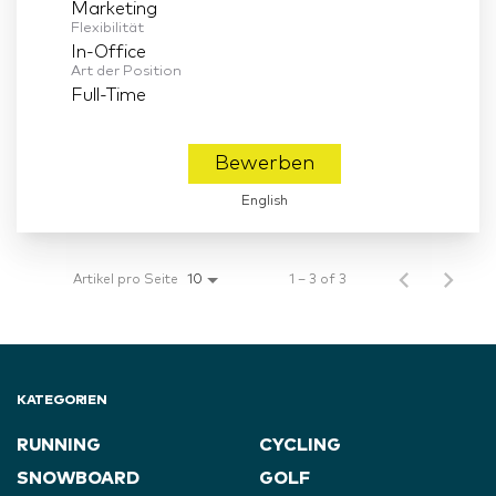
Marketing
Flexibilität
In-Office
Art der Position
Full-Time
Bewerben
English
Artikel pro Seite
1 – 3 of 3
10
KATEGORIEN
RUNNING
CYCLING
SNOWBOARD
GOLF