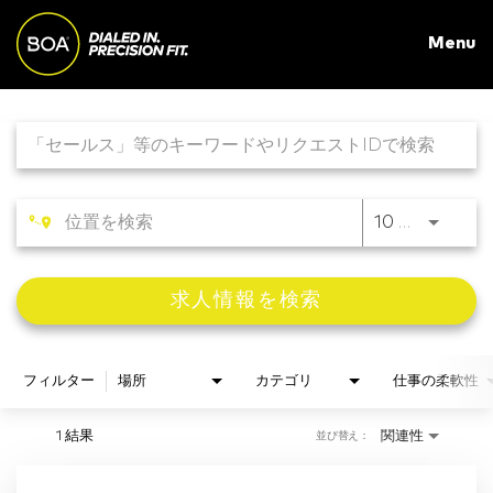
Toggle
Menu
naviga
Job Search Page
CATEGORIES
INNOVATION
10 キロメートル
ATHLETES
求人情報を検索
COMPANY
SUPPORT
フィルター
場所
カテゴリ
仕事の柔軟性
日本語
1 結果
関連性
並び替え：