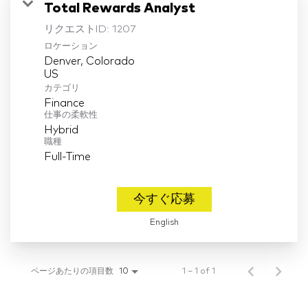
Total Rewards Analyst
リクエストID:
1207
ロケーション
Denver, Colorado
カテゴリ
Finance
仕事の柔軟性
Hybrid
職種
Full-Time
今すぐ応募
English
ページあたりの項目数
1 – 1 of 1
10